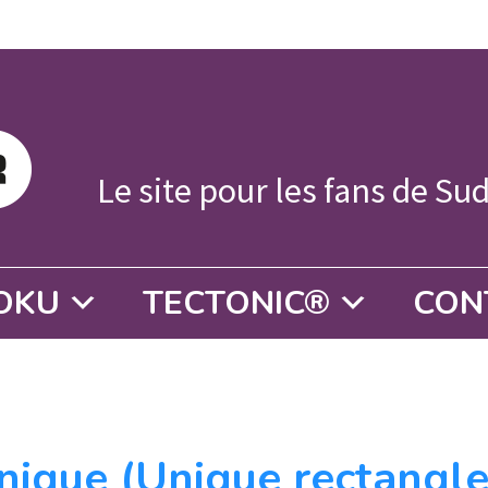
Le site pour les fans de Su
OKU
TECTONIC®
CON
)
nique (Unique rectangle