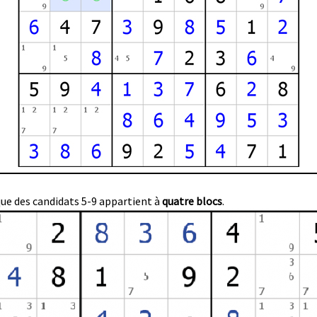
que des candidats 5-9 appartient à
quatre blocs
.