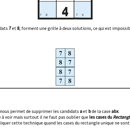
idats
7
et
8
, forment une grille à deux solutions, ce qui est impossib
i nous permet de supprimer les candidats
a
et
b
de la case
abx
.
 à voir mais surtout il ne faut pas oublier que
les cases du
Rectangl
appliquer cette technique quand les cases du rectangle unique ne s