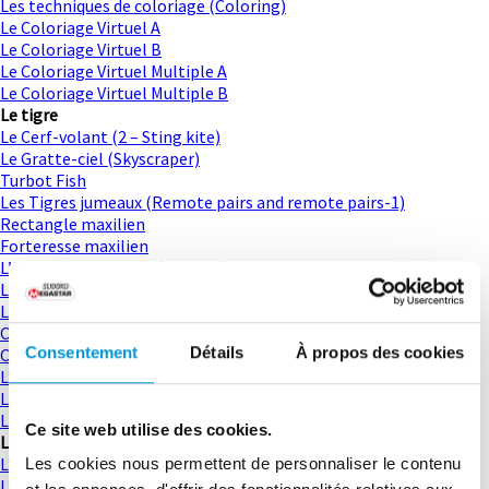
Les techniques de coloriage (Coloring)
Le Coloriage Virtuel A
Le Coloriage Virtuel B
Le Coloriage Virtuel Multiple A
Le Coloriage Virtuel Multiple B
Le tigre
Le Cerf-volant (2 – Sting kite)
Le Gratte-ciel (Skyscraper)
Turbot Fish
Les Tigres jumeaux (Remote pairs and remote pairs-1)
Rectangle maxilien
Forteresse maxilien
L’Empreinte du tigre (X-chain)
La Griffe du tigre (XY-chain)
La Griffe du tigre (évolution) (XY-chain renforcée)
Chaîne raccord
Consentement
Détails
À propos des cookies
Chaîne raccord renforcée
L’Approche du tigre (AIC)
La Piste du tigre (Loop)
Le Territoire du tigre (Les chaînes forcées)
Ce site web utilise des cookies.
Le cobra
L’Arme et la soie (Sue de coq)
Les cookies nous permettent de personnaliser le contenu
L’Attaque du cobra (ALS)