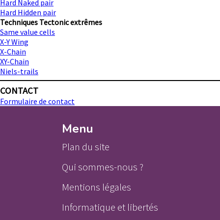
Hard Naked pair
Hard Hidden pair
Techniques Tectonic extrêmes
Same value cells
X-Y Wing
X-Chain
XY-Chain
Niels-trails
CONTACT
Formulaire de contact
Menu
Plan du site
Qui sommes-nous ?
Mentions légales
Informatique et libertés