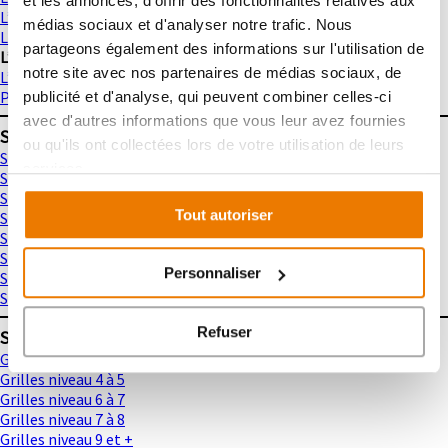
et les annonces, d'offrir des fonctionnalités relatives aux
L’Aigle et le cobra (ALS – xy-wing)
médias sociaux et d'analyser notre trafic. Nous
Le Tigre et le cobra (ALS-Chain)
partageons également des informations sur l'utilisation de
L’éléphant
notre site avec nos partenaires de médias sociaux, de
L’Arme et la pierre (APE)
POM
publicité et d'analyse, qui peuvent combiner celles-ci
avec d'autres informations que vous leur avez fournies
SUDOKU : Vidéos
ou qu'ils ont collectées lors de votre utilisation de leurs
Sudoku : Technique diagonale
services.
Sudoku : Technique Star Sudoku
Sudoku : Technique Hyper Sudoku
Tout autoriser
Sudoku : Technique StarAndZone
Sudoku : Technique Thermo Sudoku
Sudoku : Technique Argyle
Personnaliser
Sudoku : Technique NonConsecutive Sudoku
Sudoku : Technique NonConsecutiveAndDiag
Refuser
SUDOKU : Grilles
Grilles niveau 1 à 3
Grilles niveau 4 à 5
Grilles niveau 6 à 7
Grilles niveau 7 à 8
Grilles niveau 9 et +